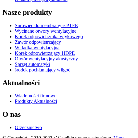
Nasze produkty
Surowiec do membrany e-PTFE
Wycinane otwory wentylacyjne
Korek odpowietrznika wtykowego
Zawór odpowietrzający
Wkładka wentylacyjna
Korek odpowietrzający HDPE
Otwór wentylacyjny akustyczny
Sprzęt automatyki
środek pochłaniający wilgoć
Aktualności
Wiadomości firmowe
Produkty Aktualności
O nas
Orzecznictwo
© Copyright - 2010-2023 : Wszelkie prawa zastrzeżone.
Mapa