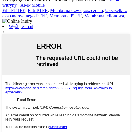
witryny
-
AMP Mobile
Filtr EPTFE
,
Filtr PTFE
,
Membrana dźwiękoszczelna
,
Uszczelki z
ekspandowanego PTFE
,
Membrana PTFE
,
Membrana teflonowa
,
Wyślij e-mail
x