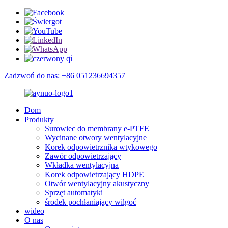
Zadzwoń do nas: +86 051236694357
Dom
Produkty
Surowiec do membrany e-PTFE
Wycinane otwory wentylacyjne
Korek odpowietrznika wtykowego
Zawór odpowietrzający
Wkładka wentylacyjna
Korek odpowietrzający HDPE
Otwór wentylacyjny akustyczny
Sprzęt automatyki
środek pochłaniający wilgoć
wideo
O nas