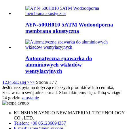
AYN-500H010 5ATM Wodoodporna
membrana akustyczna
Automatyczna spawarka do
aluminiowych wkładów
wentylacyjnych
1
2
3
4
5
6
Dalej >
>>
Strona 1 / 7
Jeśli masz pytania dotyczące naszych produktów lub cennika,
zostaw nam swój adres e-mail. Skontaktujemy się z Tobą w ciągu
24 godzin.
zapytanie
KUNSHAN AYNUO NEW MATERIAL TECHNOLOGY
CO., LTD.
Telefon: +86 051236694357
E-mail: james@aynuo.com