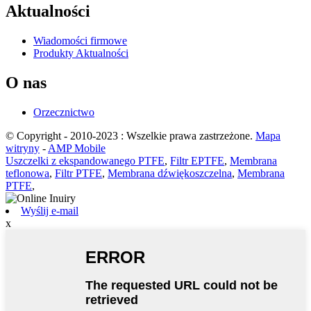
Aktualności
Wiadomości firmowe
Produkty Aktualności
O nas
Orzecznictwo
© Copyright - 2010-2023 : Wszelkie prawa zastrzeżone.
Mapa
witryny
-
AMP Mobile
Uszczelki z ekspandowanego PTFE
,
Filtr EPTFE
,
Membrana
teflonowa
,
Filtr PTFE
,
Membrana dźwiękoszczelna
,
Membrana
PTFE
,
Wyślij e-mail
x