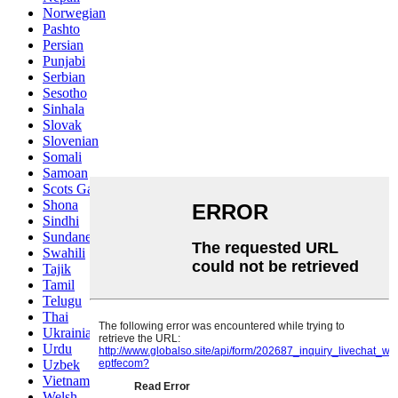
Norwegian
Pashto
Persian
Punjabi
Serbian
Sesotho
Sinhala
Slovak
Slovenian
Somali
Samoan
Scots Gaelic
Shona
Sindhi
Sundanese
Swahili
Tajik
Tamil
Telugu
Thai
Ukrainian
Urdu
Uzbek
Vietnamese
Welsh