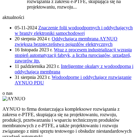
rozwiązania z zakresu e-PTFE, skupiająca się na
projektowaniu, rozwoju...
aktualności
05-11-2024
Znaczenie folii wodoodpornych i oddychających
w branży elektroniki samochodowej
20 sierpnia 2024 r.
Oddychająca membrana AYNUO
zwiększa bezpieczeństwo pojazdów elektrycznych
16 listopada 2023 r.
Wraz z procesem industrializacji wzrasta
stopień automatyzacji fabryk, a liczba rurociągów, urządzeń,
zaworów itp.
11 października 2023 r.
Inteligentne okulary z wodoodporną i
oddychającą membraną
31 sierpnia 2023 r.
Wodoodporne i oddychające rozwiązanie
AYNUO PDU
o nas
AYNUO to firma dostarczająca kompleksowe rozwiązania z
zakresu e-PTFE, skupiająca się na projektowaniu, rozwoju,
produkcji, przetwarzaniu i wsparciu technicznym produktów
membranowych z e-PTFE, a także projektowaniu i rozwoju
związanego z nimi sprzętu testowego i obsłudze niestandardowych
urządzeń automatyki.