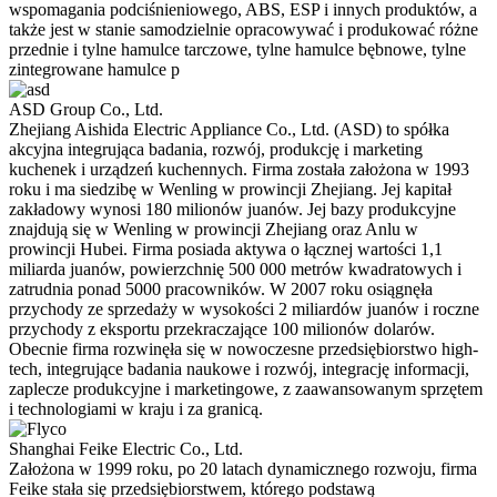
wspomagania podciśnieniowego, ABS, ESP i innych produktów, a
także jest w stanie samodzielnie opracowywać i produkować różne
przednie i tylne hamulce tarczowe, tylne hamulce bębnowe, tylne
zintegrowane hamulce p
ASD Group Co., Ltd.
Zhejiang Aishida Electric Appliance Co., Ltd. (ASD) to spółka
akcyjna integrująca badania, rozwój, produkcję i marketing
kuchenek i urządzeń kuchennych. Firma została założona w 1993
roku i ma siedzibę w Wenling w prowincji Zhejiang. Jej kapitał
zakładowy wynosi 180 milionów juanów. Jej bazy produkcyjne
znajdują się w Wenling w prowincji Zhejiang oraz Anlu w
prowincji Hubei. Firma posiada aktywa o łącznej wartości 1,1
miliarda juanów, powierzchnię 500 000 metrów kwadratowych i
zatrudnia ponad 5000 pracowników. W 2007 roku osiągnęła
przychody ze sprzedaży w wysokości 2 miliardów juanów i roczne
przychody z eksportu przekraczające 100 milionów dolarów.
Obecnie firma rozwinęła się w nowoczesne przedsiębiorstwo high-
tech, integrujące badania naukowe i rozwój, integrację informacji,
zaplecze produkcyjne i marketingowe, z zaawansowanym sprzętem
i technologiami w kraju i za granicą.
Shanghai Feike Electric Co., Ltd.
Założona w 1999 roku, po 20 latach dynamicznego rozwoju, firma
Feike stała się przedsiębiorstwem, którego podstawą