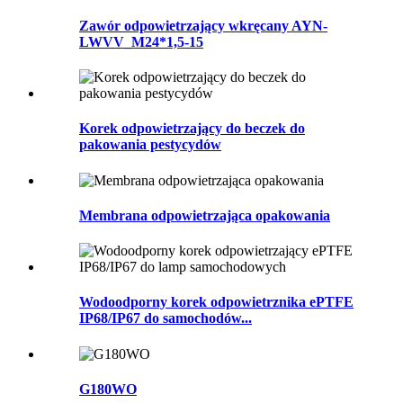
Zawór odpowietrzający wkręcany AYN-
LWVV_M24*1,5-15
Korek odpowietrzający do beczek do
pakowania pestycydów
Membrana odpowietrzająca opakowania
Wodoodporny korek odpowietrznika ePTFE
IP68/IP67 do samochodów...
G180WO