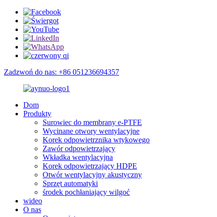
Zadzwoń do nas: +86 051236694357
Dom
Produkty
Surowiec do membrany e-PTFE
Wycinane otwory wentylacyjne
Korek odpowietrznika wtykowego
Zawór odpowietrzający
Wkładka wentylacyjna
Korek odpowietrzający HDPE
Otwór wentylacyjny akustyczny
Sprzęt automatyki
środek pochłaniający wilgoć
wideo
O nas