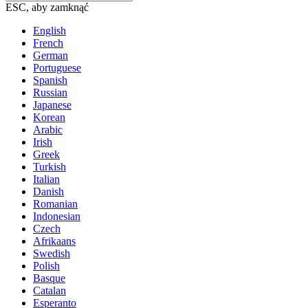
ESC, aby zamknąć
English
French
German
Portuguese
Spanish
Russian
Japanese
Korean
Arabic
Irish
Greek
Turkish
Italian
Danish
Romanian
Indonesian
Czech
Afrikaans
Swedish
Polish
Basque
Catalan
Esperanto