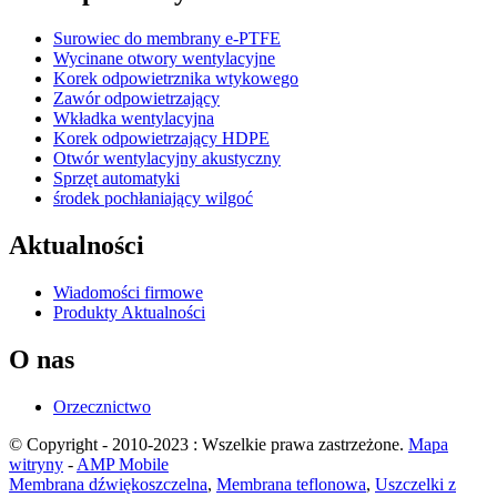
Surowiec do membrany e-PTFE
Wycinane otwory wentylacyjne
Korek odpowietrznika wtykowego
Zawór odpowietrzający
Wkładka wentylacyjna
Korek odpowietrzający HDPE
Otwór wentylacyjny akustyczny
Sprzęt automatyki
środek pochłaniający wilgoć
Aktualności
Wiadomości firmowe
Produkty Aktualności
O nas
Orzecznictwo
© Copyright - 2010-2023 : Wszelkie prawa zastrzeżone.
Mapa
witryny
-
AMP Mobile
Membrana dźwiękoszczelna
,
Membrana teflonowa
,
Uszczelki z