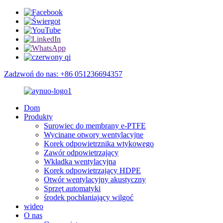
Zadzwoń do nas: +86 051236694357
Dom
Produkty
Surowiec do membrany e-PTFE
Wycinane otwory wentylacyjne
Korek odpowietrznika wtykowego
Zawór odpowietrzający
Wkładka wentylacyjna
Korek odpowietrzający HDPE
Otwór wentylacyjny akustyczny
Sprzęt automatyki
środek pochłaniający wilgoć
wideo
O nas