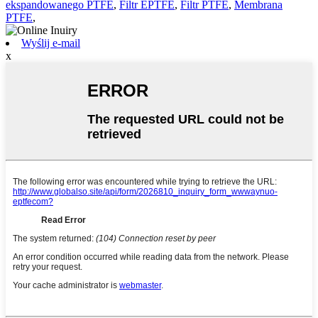
ekspandowanego PTFE
,
Filtr EPTFE
,
Filtr PTFE
,
Membrana
PTFE
,
Wyślij e-mail
x