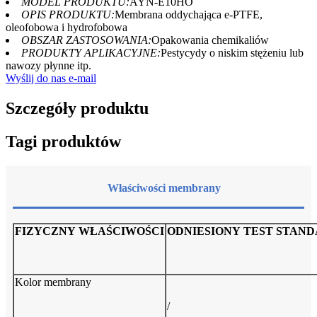
MODEL PRODUKTU:
AYN-E10HO
OPIS PRODUKTU:
Membrana oddychająca e-PTFE,
oleofobowa i hydrofobowa
OBSZAR ZASTOSOWANIA:
Opakowania chemikaliów
PRODUKTY APLIKACYJNE:
Pestycydy o niskim stężeniu lub
nawozy płynne itp.
Wyślij do nas e-mail
Szczegóły produktu
Tagi produktów
Właściwości membrany
FIZYCZNY
WŁAŚCIWOŚCI
ODNIESIONY
TEST
STAN
D
Kolor membrany
/