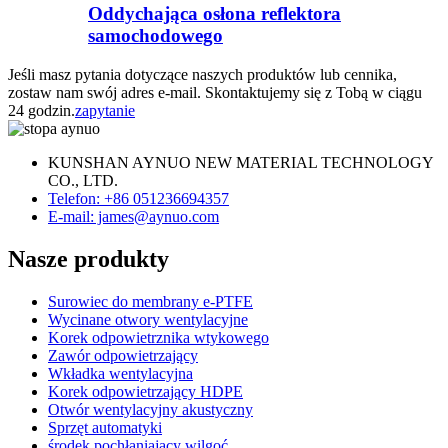
Oddychająca osłona reflektora
samochodowego
Jeśli masz pytania dotyczące naszych produktów lub cennika,
zostaw nam swój adres e-mail. Skontaktujemy się z Tobą w ciągu
24 godzin.
zapytanie
KUNSHAN AYNUO NEW MATERIAL TECHNOLOGY
CO., LTD.
Telefon: +86 051236694357
E-mail: james@aynuo.com
Nasze produkty
Surowiec do membrany e-PTFE
Wycinane otwory wentylacyjne
Korek odpowietrznika wtykowego
Zawór odpowietrzający
Wkładka wentylacyjna
Korek odpowietrzający HDPE
Otwór wentylacyjny akustyczny
Sprzęt automatyki
środek pochłaniający wilgoć