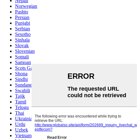
Nepali
Norwegian
Pashto
Persian
Punjabi
Serbian
Sesotho
Sinhala
Slovak
Slovenian
Somali
Samoan
Scots Gaelic
Shona
Sindhi
Sundanese
Swahili
Tajik
Tamil
Telugu
Thai
Ukrainian
Urdu
Uzbek
Vietnamese