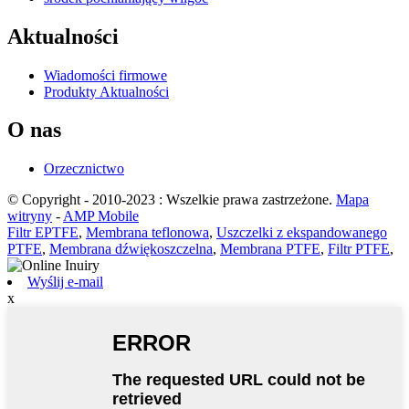
Aktualności
Wiadomości firmowe
Produkty Aktualności
O nas
Orzecznictwo
© Copyright - 2010-2023 : Wszelkie prawa zastrzeżone.
Mapa
witryny
-
AMP Mobile
Filtr EPTFE
,
Membrana teflonowa
,
Uszczelki z ekspandowanego
PTFE
,
Membrana dźwiękoszczelna
,
Membrana PTFE
,
Filtr PTFE
,
Wyślij e-mail
x