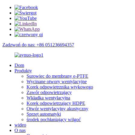
Zadzwoń do nas: +86 051236694357
Dom
Produkty
Surowiec do membrany e-PTFE
Wycinane otwory wentylacyjne
Korek odpowietrznika wtykowego
Zawór odpowietrzający
Wkładka wentylacyjna
Korek odpowietrzający HDPE
Otwór wentylacyjny akustyczny
Sprzęt automatyki
środek pochłaniający wilgoć
wideo
O nas