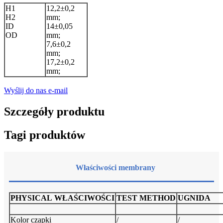
H1
12,2±0,2
H2
mm;
ID
14±0,05
OD
mm;
7,6±0,2
mm;
17,2±0,2
mm;
Wyślij do nas e-mail
Szczegóły produktu
Tagi produktów
Właściwości membrany
PH
YSICAL
WŁAŚCIWOŚCI
TEST
ME
THOD
U
GNIDA
Kolor czapki
/
/