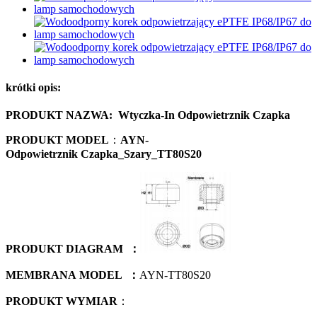
krótki opis:
PRODUKT
NAZWA:
Wtyczka-I
n
Odpowietrznik
Czapka
PRODUKT
MODEL
：
AYN
-
Odpowietrznik
Czapka
_
Szary
_
TT
80
S
20
PRODUKT
DIAGRAM
：
MEMBRANA
MODEL
：
AYN-TT80S20
PRODUKT
WYMIAR
：