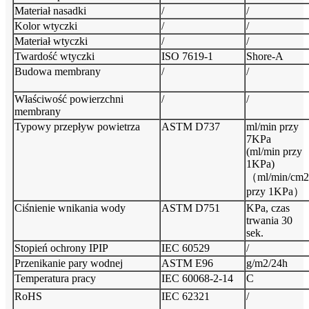
Materiał nasadki
/
/
Kolor wtyczki
/
/
Materiał wtyczki
/
/
Twardość wtyczki
ISO 7619-1
Shore-A
Budowa membrany
/
/
Właściwość powierzchni
/
/
membrany
Typowy przepływ powietrza
ASTM D737
ml/min przy
7KPa
(ml/min przy
1KPa)
（ml/min/cm2
przy 1KPa）
Ciśnienie wnikania wody
ASTM D751
KPa, czas
trwania 30
sek.
Stopień ochrony IPIP
IEC 60529
/
Przenikanie pary wodnej
ASTM E96
g/m2/24h
Temperatura pracy
IEC 60068-2-14
C
RoHS
IEC 62321
/