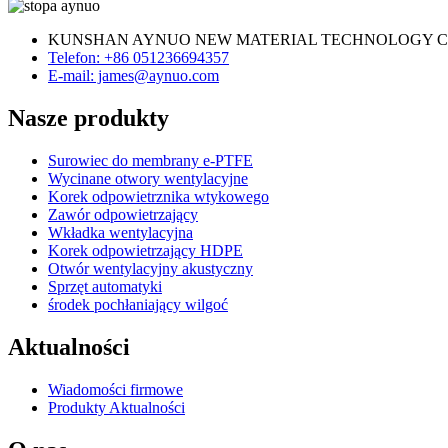
KUNSHAN AYNUO NEW MATERIAL TECHNOLOGY CO
Telefon: +86 051236694357
E-mail: james@aynuo.com
Nasze produkty
Surowiec do membrany e-PTFE
Wycinane otwory wentylacyjne
Korek odpowietrznika wtykowego
Zawór odpowietrzający
Wkładka wentylacyjna
Korek odpowietrzający HDPE
Otwór wentylacyjny akustyczny
Sprzęt automatyki
środek pochłaniający wilgoć
Aktualności
Wiadomości firmowe
Produkty Aktualności