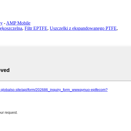
ny
-
AMP Mobile
ękoszczelna
,
Filtr EPTFE
,
Uszczelki z ekspandowanego PTFE
,