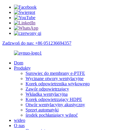
Zadzwoń do nas: +86 051236694357
Dom
Produkty
Surowiec do membrany e-PTFE
Wycinane otwory wentylacyjne
Korek odpowietrznika wtykowego
Zawór odpowietrzający
Wkładka wentylacyjna
Korek odpowietrzający HDPE
Otwór wentylacyjny akustyczny
Sprzęt automatyki
środek pochłaniający wilgoć
wideo
O nas