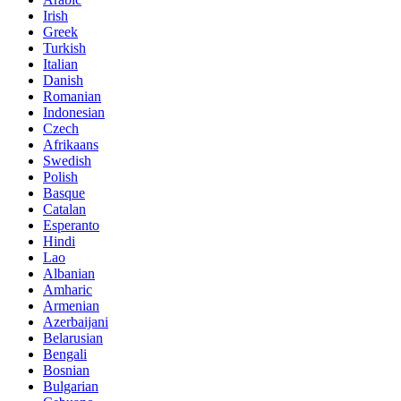
Irish
Greek
Turkish
Italian
Danish
Romanian
Indonesian
Czech
Afrikaans
Swedish
Polish
Basque
Catalan
Esperanto
Hindi
Lao
Albanian
Amharic
Armenian
Azerbaijani
Belarusian
Bengali
Bosnian
Bulgarian