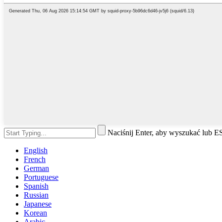
Naciśnij Enter, aby wyszukać lub 
English
French
German
Portuguese
Spanish
Russian
Japanese
Korean
Arabic